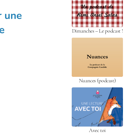
Dimanches – Le pod­cast !
Nuances (pod­cast)
Avec toi