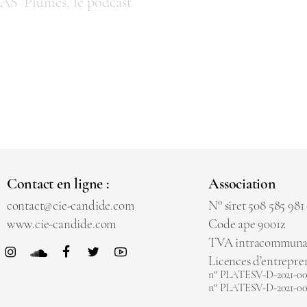
LAS
Plumes, le pod­cast
·
Contact en ligne :
Association
contact@cie-candide.com
N° siret 508 585 981
www.cie-candide.com
Code ape 9001z
TVA intracommunau
Licences d’entrepre
n° PLATESV-D-2021-0040
n° PLATESV-D-2021-0045