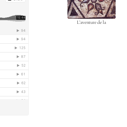
L’aven­ture de la
mosaïque