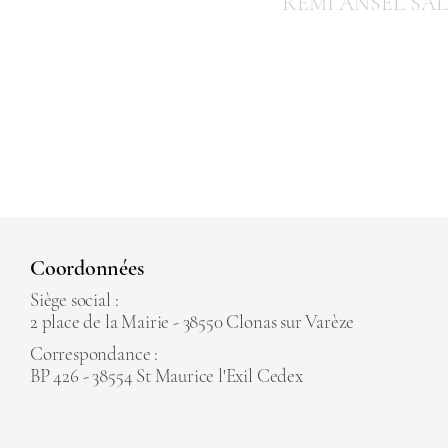
RÉMI ANSEL SA
Coordonnées
Siège social :
2 place de la Mairie - 38550 Clonas sur Varèze
Correspondance :
BP 426 - 38554 St Maurice l'Exil Cedex