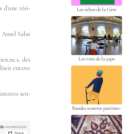
s d’une rési­
Les échos de la Gère
i Ansel Salas
Les voix de la jupe
ien.ne.s, des
 bien encore
is­toires sen­
Bandes sonores patri­mo­
niales