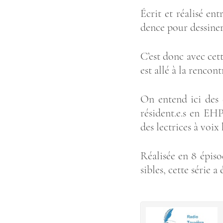
Écrit et réa­lisé en
dence pour des­si­ner
C’est donc avec cett
est allé à la ren­con
On entend ici des en
résident.e.s en EHP
des lec­trices à voix
Réa­li­sée en 8 épi­s
sibles, cette série 