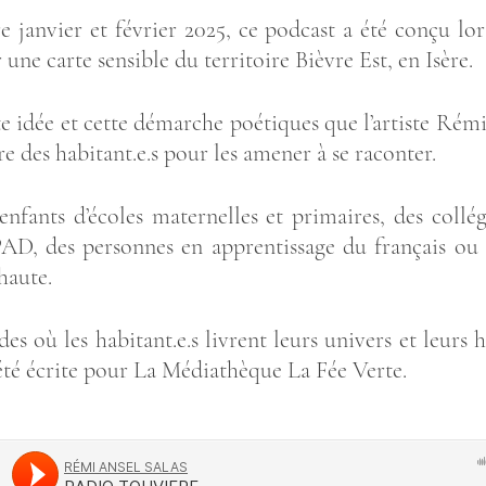
tre jan­vier et février 2025, ce pod­cast a été conçu lor
 une carte sen­sible du ter­ri­toire Bièvre Est, en Isère.
e idée et cette démarche poé­tiques que l’ar­tiste Rém
tre des habi­tant.e.s pour les ame­ner à se racon­ter.
fants d’écoles mater­nelles et pri­maires, des col­lé­g
AD, des per­sonnes en appren­tis­sage du fran­çais ou
 haute.
odes où les habi­tant.e.s livrent leurs uni­vers et leurs h
a été écrite pour La Média­thèque La Fée Verte.